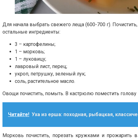
Для начала выбрать свежего леща (600-700 г). Почистить,
остальные ингредиенты:
3 – картофелины;
1 – морковь;
1 – луковицу;
лавровый лист, перец;
укроп, петрушку, зеленый лук;
соль, растительное масло.
Овощи почистить, помыть. В кастрюлю поместить голову и
Читайте!
Уха из ерша: походная, рыбацкая, классич
Морковь почистить, порезать кружками и прожарить в