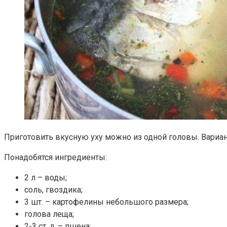
Приготовить вкусную уху можно из одной головы. Вариант п
Понадобятся ингредиенты:
2 л – воды;
соль, гвоздика;
3 шт. – картофелины небольшого размера;
голова леща;
2-3 ст. л. – пшена;