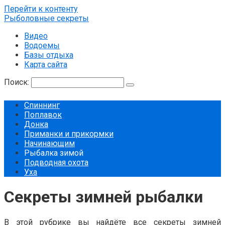
Перейти к контенту
Рыболовные секреты
Видео
Водоемы
Базы отдыха
Карта сайта
Поиск:
Спиннинг
Поплавок
Донка
Приманки и прикормки
Начинающим
Рыбалка зимой
Подводная охота
Уха
Секреты зимней рыбалки
В этой рубрике вы найдёте все секреты зимней