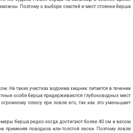
озможны. Поэтому о выборе снастей и мест стоянки берша
м. На таких участках водоема хищник питается в течении
крупные особи берша придерживаются глубоководных мест
к огромному плюсу при ловле его, так как это уменьшает
Размеры берша редко когда достигают более 40 см и весом
о не применяя поводков или толстой лески. Поэтому ловля