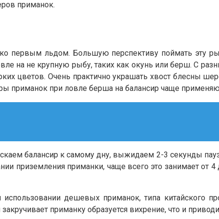
еров приманок.
ко первым льдом. Большую перспективу поймать эту рыб
овле на не крупную рыбу, таких как окунь или берш. С 
рких цветов. Очень практично украшать хвост блесны шер
ры приманок при ловле берша на балансир чаще применяютс
скаем балансир к самому дну, выжидаем 2-3 секунды пау
нии приземления приманки, чаще всего это занимает от 4
и использовании дешевых приманок, типа китайского пр
 закручивает приманку образуется вихрение, что и привод