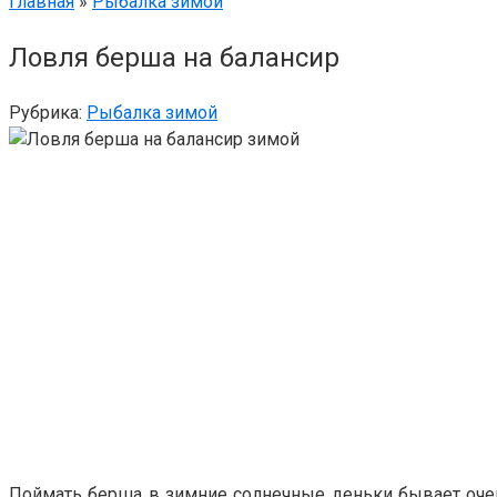
Главная
»
Рыбалка зимой
Ловля берша на балансир
Рубрика:
Рыбалка зимой
Поймать берша в зимние солнечные деньки бывает очень