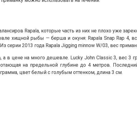
ю приманку можно использовать на течении.
ансиров Rapala, которые часть из них не плохо уже зарек
ле хищной рыбы — берша и окуня: Rapala Snap Rap 4, вс
Из серии 2013 года Rapala Jigging minnow W/03, вес приманк
 а в цене на много дешевле. Lucky John Classic 3, вес 3 
работающая на предельной глубине до 4 метров. Послед
3 грамма, цвет белый с голубым оттенком, длина 3 см.