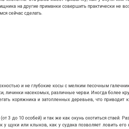
хищника на другие приманки совершить практически не в
мся сейчас сделать.
ностью и не глубокие косы с мелким песочным галечнико
шки, личинки насекомых, различные черви. Иногда более 
бегать коряжника и затопленных деревьев, что приводит 
(от 3 до 10 особей) и так же как окунь охотиться стаей. 
 как у щуки или клыков, как у судака позволяет ловить ег