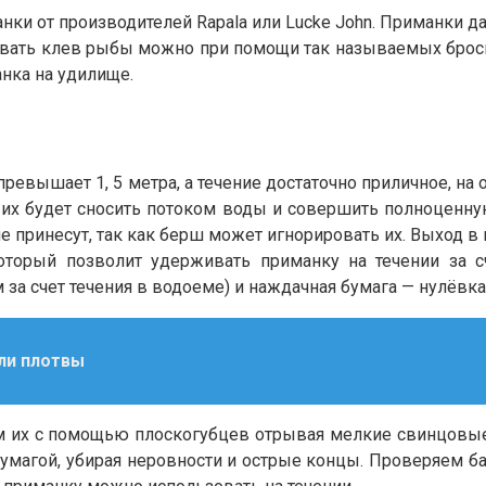
и от производителей Rapala или Lucke John. Приманки 
ровать клев рыбы можно при помощи так называемых брос
нка на удилище.
превышает 1, 5 метра, а течение достаточно приличное, на
 их будет сносить потоком воды и совершить полноценн
 принесут, так как берш может игнорировать их. Выход в 
торый позволит удерживать приманку на течении за сч
за счет течения в водоеме) и наждачная бумага — нулёвка
ли плотвы
м их с помощью плоскогубцев отрывая мелкие свинцовые
бумагой, убирая неровности и острые концы. Проверяем б