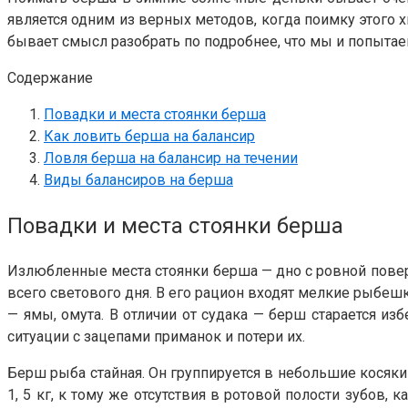
является одним из верных методов, когда поимку этого 
бывает смысл разобрать по подробнее, что мы и попытае
Содержание
Повадки и места стоянки берша
Как ловить берша на балансир
Ловля берша на балансир на течении
Виды балансиров на берша
Повадки и места стоянки берша
Излюбленные места стоянки берша — дно с ровной поверх
всего светового дня. В его рацион входят мелкие рыбе
— ямы, омута. В отличии от судака — берш старается из
ситуации с зацепами приманок и потери их.
Берш рыба стайная. Он группируется в небольшие косяки 
1, 5 кг, к тому же отсутствия в ротовой полости зубов,