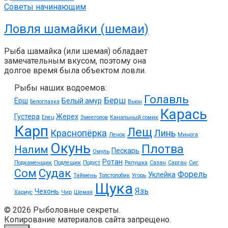
Советы начинающим
Ловля шамайки (шемаи)
Рыба шамайка (или шемая) обладает
замечательным вкусом, поэтому она
долгое время была объектом ловли.
Рыбы наших водоемов:
Голавль
Берш
Ёрш
Белый амур
Белоглазка
Вьюн
Карась
Густера
Жерех
Елец
Змееголов
Канальный сомик
Карп
Лещ
Краснопёрка
Линь
Ленок
Минога
Окунь
Плотва
Налим
Пескарь
Омуль
Ротан
Подкаменщик
Подлещик
Подуст
Ряпушка
Сазан
Сарган
Сиг
Судак
Сом
Форель
Уклейка
Таймень
Толстолобик
Угорь
Щука
Язь
Чехонь
Хариус
Чир
Шемая
© 2026 Рыболовные секреты.
Копирование материалов сайта запрещено.