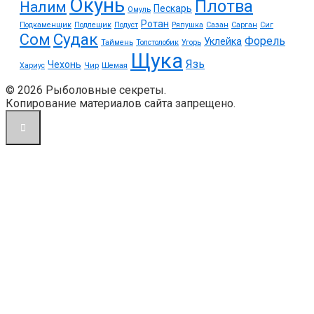
Окунь
Плотва
Налим
Пескарь
Омуль
Ротан
Подкаменщик
Подлещик
Подуст
Ряпушка
Сазан
Сарган
Сиг
Судак
Сом
Форель
Уклейка
Таймень
Толстолобик
Угорь
Щука
Язь
Чехонь
Хариус
Чир
Шемая
© 2026 Рыболовные секреты.
Копирование материалов сайта запрещено.