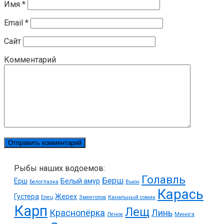
Имя
*
Email
*
Сайт
Комментарий
Рыбы наших водоемов:
Голавль
Берш
Ёрш
Белый амур
Белоглазка
Вьюн
Карась
Густера
Жерех
Елец
Змееголов
Канальный сомик
Карп
Лещ
Краснопёрка
Линь
Ленок
Минога