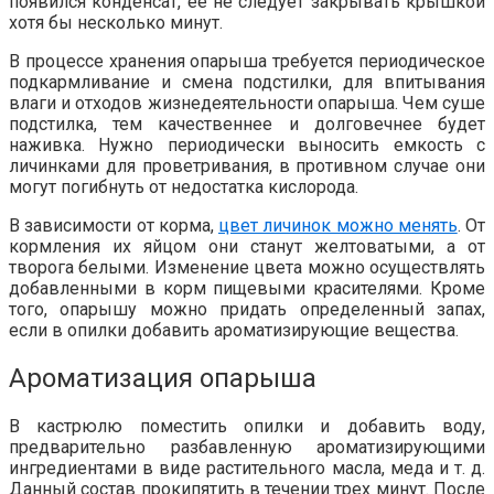
появился конденсат, ее не следует закрывать крышкой
хотя бы несколько минут.
В процессе хранения опарыша требуется периодическое
подкармливание и смена подстилки, для впитывания
влаги и отходов жизнедеятельности опарыша. Чем суше
подстилка, тем качественнее и долговечнее будет
наживка. Нужно периодически выносить емкость с
личинками для проветривания, в противном случае они
могут погибнуть от недостатка кислорода.
В зависимости от корма,
цвет личинок можно менять
. От
кормления их яйцом они станут желтоватыми, а от
творога белыми. Изменение цвета можно осуществлять
добавленными в корм пищевыми красителями. Кроме
того, опарышу можно придать определенный запах,
если в опилки добавить ароматизирующие вещества.
Ароматизация опарыша
В кастрюлю поместить опилки и добавить воду,
предварительно разбавленную ароматизирующими
ингредиентами в виде растительного масла, меда и т. д.
Данный состав прокипятить в течении трех минут. После