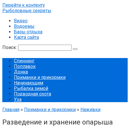
Перейти к контенту
Рыболовные секреты
Видео
Водоемы
Базы отдыха
Карта сайта
Поиск:
Спиннинг
Поплавок
Донка
Приманки и прикормки
Начинающим
Рыбалка зимой
Подводная охота
Уха
Главная
»
Приманки и прикормки
»
Наживки
Разведение и хранение опарыша