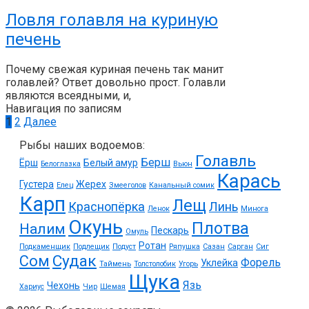
Ловля голавля на куриную
печень
Почему свежая куриная печень так манит
голавлей? Ответ довольно прост. Голавли
являются всеядными, и,
Навигация по записям
1
2
Далее
Рыбы наших водоемов:
Голавль
Берш
Ёрш
Белый амур
Белоглазка
Вьюн
Карась
Густера
Жерех
Елец
Змееголов
Канальный сомик
Карп
Лещ
Краснопёрка
Линь
Ленок
Минога
Окунь
Плотва
Налим
Пескарь
Омуль
Ротан
Подкаменщик
Подлещик
Подуст
Ряпушка
Сазан
Сарган
Сиг
Судак
Сом
Форель
Уклейка
Таймень
Толстолобик
Угорь
Щука
Язь
Чехонь
Хариус
Чир
Шемая