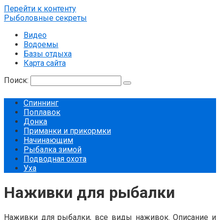
Перейти к контенту
Рыболовные секреты
Видео
Водоемы
Базы отдыха
Карта сайта
Поиск:
Спиннинг
Поплавок
Донка
Приманки и прикормки
Начинающим
Рыбалка зимой
Подводная охота
Уха
Наживки для рыбалки
Наживки для рыбалки, все виды наживок. Описание и