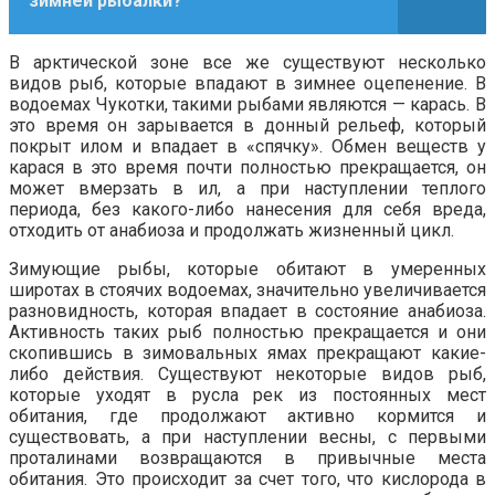
зимней рыбалки?
В арктической зоне все же существуют несколько
видов рыб, которые впадают в зимнее оцепенение. В
водоемах Чукотки, такими рыбами являются — карась. В
это время он зарывается в донный рельеф, который
покрыт илом и впадает в «спячку». Обмен веществ у
карася в это время почти полностью прекращается, он
может вмерзать в ил, а при наступлении теплого
периода, без какого-либо нанесения для себя вреда,
отходить от анабиоза и продолжать жизненный цикл.
Зимующие рыбы, которые обитают в умеренных
широтах в стоячих водоемах, значительно увеличивается
разновидность, которая впадает в состояние анабиоза.
Активность таких рыб полностью прекращается и они
скопившись в зимовальных ямах прекращают какие-
либо действия. Существуют некоторые видов рыб,
которые уходят в русла рек из постоянных мест
обитания, где продолжают активно кормится и
существовать, а при наступлении весны, с первыми
проталинами возвращаются в привычные места
обитания. Это происходит за счет того, что кислорода в