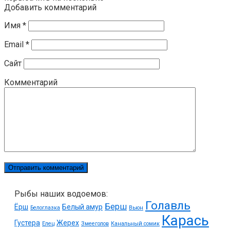
Добавить комментарий
Имя
*
Email
*
Сайт
Комментарий
Рыбы наших водоемов:
Голавль
Берш
Ёрш
Белый амур
Белоглазка
Вьюн
Карась
Густера
Жерех
Елец
Змееголов
Канальный сомик