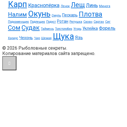
Карп
Лещ
Краснопёрка
Линь
Ленок
Минога
Окунь
Плотва
Налим
Пескарь
Омуль
Ротан
Подкаменщик
Подлещик
Подуст
Ряпушка
Сазан
Сарган
Сиг
Судак
Сом
Форель
Уклейка
Таймень
Толстолобик
Угорь
Щука
Язь
Чехонь
Хариус
Чир
Шемая
© 2026 Рыболовные секреты.
Копирование материалов сайта запрещено.