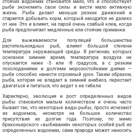
стоячих водоемах становится мало, что и способствует
рыбе экономить свои силы и вести мало активную
жизнь. Рыба делает меньше резких движений и
старается добывать корм, который находится не далеко
от нее. Это и влияет, на парой очень слабый клев, когда
рыба предпочитает медленные или стоячие приманки.
Для выживаемости популяций большинства
растительноядных рыб, влияет большой степени
температура окружающей среды. В регионах, которых
основное зимние время, температура воздуха не
опускается ниже -5 или -8 градусов, а с резким
похолоданиями и долгими морозостойкими днями —
рыбе способно нанести огромный урон. Таким образом,
рыба, которая не впадает в зимний анабиоз, перестает
двигаться и питаться, что ведет к ее гибели.
Характерно, эволюция и рост определенных видов
рыбы становится малым количеством и очень часто
бывает так, что некоторые виды рыбы, просто исчезают
из водоемов, несмотря на большое количество
присутствия их долгие года. Поэтому, по мимо
браконьерского «выбивания» некоторых особей рыб из
определенных водоемах, сама природа может наносить