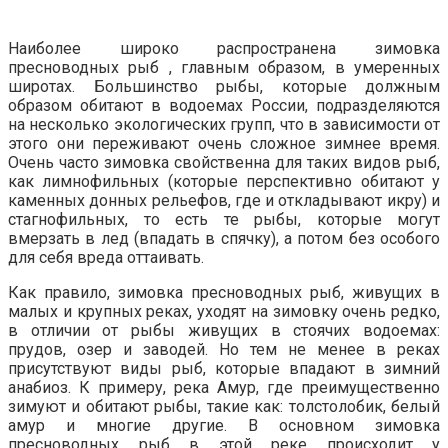
Наиболее широко распространена зимовка
пресноводных рыб , главным образом, в умеренных
широтах. Большинство рыбы, которые должным
образом обитают в водоемах России, подразделяются
на несколько экологических групп, что в зависимости от
этого они переживают очень сложное зимнее время.
Очень часто зимовка свойственна для таких видов рыб,
как лимнофильных (которые перспективно обитают у
каменных донных рельефов, где и откладывают икру) и
стагнофильных, то есть те рыбы, которые могут
вмерзать в лед (впадать в спячку), а потом без особого
для себя вреда оттаивать.
Как правило, зимовка пресноводных рыб, живущих в
малых и крупных реках, уходят на зимовку очень редко,
в отличии от рыбы живущих в стоячих водоемах:
прудов, озер и заводей. Но тем не менее в реках
присутствуют виды рыб, которые впадают в зимний
анабиоз. К примеру, река Амур, где преимущественно
зимуют и обитают рыбы, такие как: толстолобик, белый
амур и многие другие. В основном зимовка
пресноводных рыб в этой реке происходит у