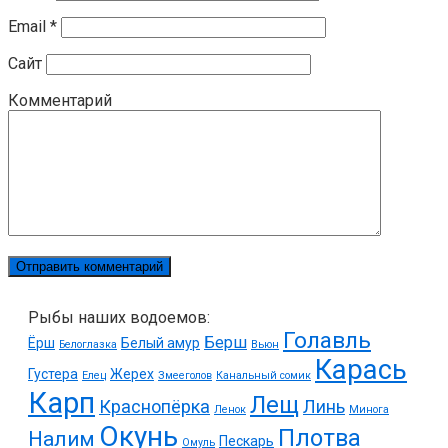
Email
*
Сайт
Комментарий
Рыбы наших водоемов:
Голавль
Берш
Ёрш
Белый амур
Белоглазка
Вьюн
Карась
Густера
Жерех
Елец
Змееголов
Канальный сомик
Карп
Лещ
Краснопёрка
Линь
Ленок
Минога
Окунь
Плотва
Налим
Пескарь
Омуль