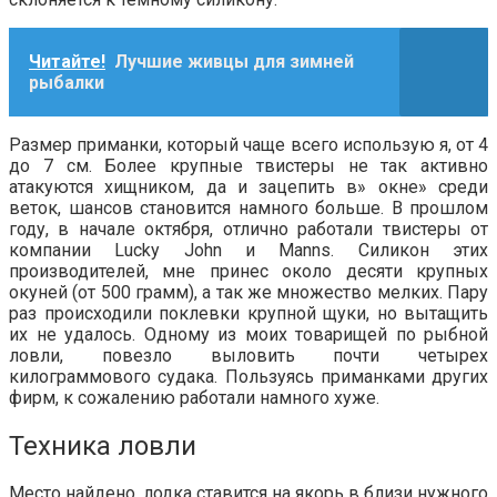
Читайте!
Лучшие живцы для зимней
рыбалки
Размер приманки, который чаще всего использую я, от 4
до 7 см. Более крупные твистеры не так активно
атакуются хищником, да и зацепить в» окне» среди
веток, шансов становится намного больше. В прошлом
году, в начале октября, отлично работали твистеры от
компании Lucky John и Manns. Силикон этих
производителей, мне принес около десяти крупных
окуней (от 500 грамм), а так же множество мелких. Пару
раз происходили поклевки крупной щуки, но вытащить
их не удалось. Одному из моих товарищей по рыбной
ловли, повезло выловить почти четырех
килограммового судака. Пользуясь приманками других
фирм, к сожалению работали намного хуже.
Техника ловли
Место найдено, лодка ставится на якорь в близи нужного