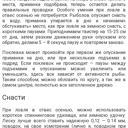
места, приманка подобрана, теперь остается делать
правильные проводки. Особого умения при ловле в
отвес осенью не потребуется. Рыболов опускает снасть
в воду, приманка упирается в дно и начинаем»
обстукивать» место, как при ловле на зимнюю снасть, с
короткими паузами. Приподнимаем твистер на 15-25 см
от дна, затем резким движением руки опускаем его
обратно, делаем 5 — 8 секунд паузу и повторяем заново.
Поклевка может произойти при первом же опускание
приманки на дно, или при нескольких подъемах в
подряд. Если поклевок не происходит — паузы между
подъемами и опусканием можно увеличить или
уменьшить, здесь все зависит от активности рыбы.
Таким способом, можно обловить по кругу, а так же в
самом центре, полностью все затопленное дерево.
Снасти
При ловля в отвес осенью, можно использовать
короткое спиннинговое удилище, или зимнюю удочку.
Леску лучше всего ставить надежную 0,12 — 0.14 мм,
поводок, на свое усмотрение (лично я, поводком при