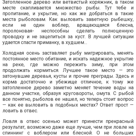
Затопленное дерево или ветвистый коряжник, в таком
месте скапливается множество рыбы. Тут тебе и
пропитание, и укрытие, но как же добраться в такие
места рыболовам. Как выловить заветную рыбешку,
если не один воблер, вращающаяся блесна,
поролоновая- неспособны сделать полноценную
проводку и не зацепиться за куст. В лучшей ситуации
удается спасти приманку, в худшем…
Холодная осень заставляет рыбу мигрировать, менять
постоянное место обитание, и искать надежное укрытие
на реке, где можно пережить зиму, при этом
продолжать кормиться. Лучшее такое место — это
затонувшие деревья, кусты и прочие преграды. Здесь и
корма достаточно и убежище отличное, к тому же
затопленное дерево заметно меняет течение воды на
данном участке, образуя круговороты, омута. С рыбой
все понятно, рыболов ее нашел, но теперь стоит вопрос
— как ее выловить в подобных местах? Ответ прост —
ловить в отвес.
Ловля в отвес осенью может принести прекрасный
результат, возможно даже еще лучше, чем при ловле на
спиннинг с воблером или блесной. О не больших