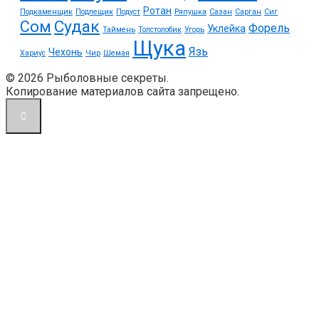
Ротан
Подкаменщик
Подлещик
Подуст
Ряпушка
Сазан
Сарган
Сиг
Судак
Сом
Форель
Уклейка
Таймень
Толстолобик
Угорь
Щука
Язь
Чехонь
Хариус
Чир
Шемая
© 2026 Рыболовные секреты.
Копирование материалов сайта запрещено.