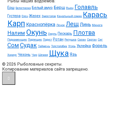
Рыбы наших водоемов:
Голавль
Берш
Ёрш
Белый амур
Белоглазка
Вьюн
Карась
Густера
Жерех
Елец
Змееголов
Канальный сомик
Карп
Лещ
Краснопёрка
Линь
Ленок
Минога
Окунь
Плотва
Налим
Пескарь
Омуль
Ротан
Подкаменщик
Подлещик
Подуст
Ряпушка
Сазан
Сарган
Сиг
Судак
Сом
Форель
Уклейка
Таймень
Толстолобик
Угорь
Щука
Язь
Чехонь
Хариус
Чир
Шемая
© 2026 Рыболовные секреты.
Копирование материалов сайта запрещено.