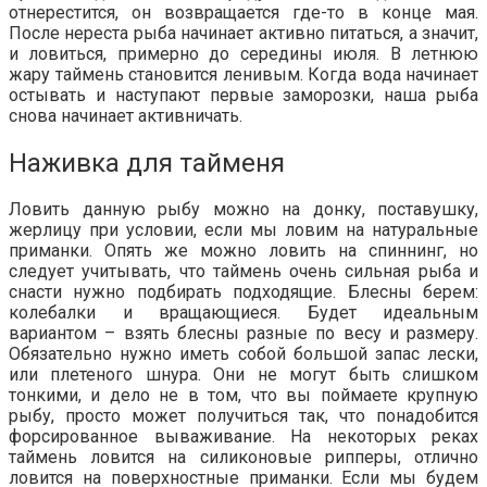
отнерестится, он возвращается где-то в конце мая.
После нереста рыба начинает активно питаться, а значит,
и ловиться, примерно до середины июля. В летнюю
жару таймень становится ленивым. Когда вода начинает
остывать и наступают первые заморозки, наша рыба
снова начинает активничать.
Наживка для тайменя
Ловить данную рыбу можно на донку, поставушку,
жерлицу при условии, если мы ловим на натуральные
приманки. Опять же можно ловить на спиннинг, но
следует учитывать, что таймень очень сильная рыба и
снасти нужно подбирать подходящие. Блесны берем:
колебалки и вращающиеся. Будет идеальным
вариантом – взять блесны разные по весу и размеру.
Обязательно нужно иметь собой большой запас лески,
или плетеного шнура. Они не могут быть слишком
тонкими, и дело не в том, что вы поймаете крупную
рыбу, просто может получиться так, что понадобится
форсированное вываживание. На некоторых реках
таймень ловится на силиконовые рипперы, отлично
ловится на поверхностные приманки. Если мы будем