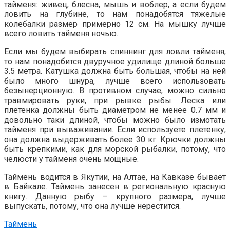
тайменя: живец, блесна, мышь и воблер, а если будем
ловить на глубине, то нам понадобятся тяжелые
колебалки размер примерно 12 см. На мышку лучше
всего ловить тайменя ночью.
Если мы будем выбирать спиннинг для ловли тайменя,
то нам понадобится двуручное удилище длиной больше
3.5 метра. Катушка должна быть большая, чтобы на ней
было много шнура, лучше всего использовать
безынерционную. В противном случае, можно сильно
травмировать руки, при рывке рыбы. Леска или
плетенка должны быть диаметром не менее 0.7 мм и
довольно таки длиной, чтобы можно было измотать
тайменя при вываживании. Если используете плетенку,
она должна выдерживать более 30 кг. Крючки должны
быть крепкими, как для морской рыбалки, потому, что
челюсти у тайменя очень мощные.
Таймень водится в Якутии, на Алтае, на Кавказе бывает
в Байкале. Таймень занесен в региональную красную
книгу. Данную рыбу – крупного размера, лучше
выпускать, потому, что она лучше нерестится.
Таймень