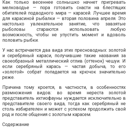
Как только весеннее солнышко начнет пригревать
мелководье — пора готовить снасти на блестящих
обитателей подводного мира — карасей. Лучшее время
для карасиной рыбалки — вторая половина апреля. Это
настолько увлекательное занятие, что завзятые
рыболовы стараются использовать любую
возможность, чтобы не упустить момент и вдоволь
половить рыбки.
У нас встречается два вида этих пресноводных: золотой
и серебряный караси, получившие такие названия за
своеобразный металлический отлив (оттенок) чешуи. И
если серебряный карась — частая добыча, то его
«золотой» собрат попадается на крючок значительно
реже.
Причина тому кроется, в частности, в особенностях
размножения видов: во время нереста золотой
представитель ихтиофауны нуждается исключительно в
представителе своего вида, тогда как серебряный не
столь избирателен и может с успехом продолжить свой
род и после общения с золотым карасем.
Содержание