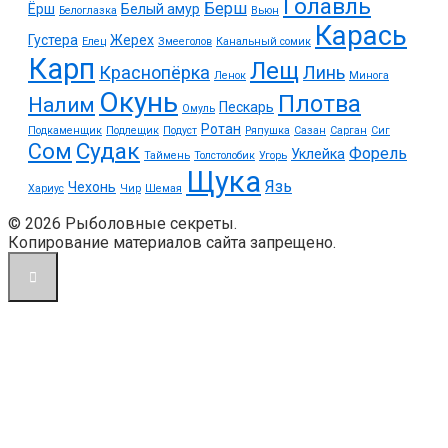
Голавль
Берш
Ёрш
Белый амур
Белоглазка
Вьюн
Карась
Густера
Жерех
Елец
Змееголов
Канальный сомик
Карп
Лещ
Краснопёрка
Линь
Ленок
Минога
Окунь
Плотва
Налим
Пескарь
Омуль
Ротан
Подкаменщик
Подлещик
Подуст
Ряпушка
Сазан
Сарган
Сиг
Судак
Сом
Форель
Уклейка
Таймень
Толстолобик
Угорь
Щука
Язь
Чехонь
Хариус
Чир
Шемая
© 2026 Рыболовные секреты.
Копирование материалов сайта запрещено.