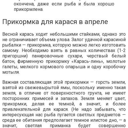
окончена, даже если рыба и была хорошо
прикормлена.
Прикормка для карася в апреле
Весной карась ходит небольшими стайками, однако это
не ограничивает объема улова. Залог удачной карасиной
рыбалки — прикормка, которую можно легко изготовить
самому. Необходимо взять в равных количествах (1-2
пригоршни) панировочные сухари, черствый белый
батон, фирменную прикормку «Карась-линь», молотые
галеты, мелкого кормового опарыша и одну коробочку
мотыля.
Важная составляющая этой прикормки — горсть земли,
взятой из свежевырытой ямы, поскольку именно такая
земля, в отличие от поверхностного грунта, не имеет
посторонних примесей и запахов. Земля меняет цвет,
прикормки, делая ее темной, а значит, и более
привлекательной для карася. (Не надо забывать, что
интересующая нас рыба пугается светлых предметов —
среда ее обитания предполагает темное илистое дно, — а
значит, светлая приманка будет совершенно