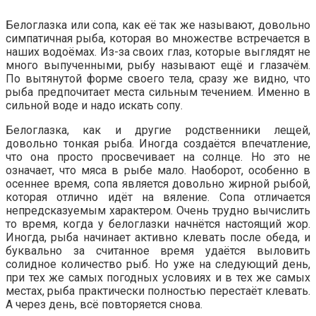
Белоглазка или сопа, как её так же называют, довольно
симпатичная рыба, которая во множестве встречается в
наших водоёмах. Из-за своих глаз, которые выглядят не
много выпученными, рыбу называют ещё и глазачём.
По вытянутой форме своего тела, сразу же видно, что
рыба предпочитает места сильным течением. Именно в
сильной воде и надо искать сопу.
Белоглазка, как и другие родственники лещей,
довольно тонкая рыба. Иногда создаётся впечатление,
что она просто просвечивает на солнце. Но это не
означает, что мяса в рыбе мало. Наоборот, особенно в
осеннее время, сопа является довольно жирной рыбой,
которая отлично идёт на вяление. Сопа отличается
непредсказуемым характером. Очень трудно вычислить
то время, когда у белоглазки начнётся настоящий жор.
Иногда, рыба начинает активно клевать после обеда, и
буквально за считанное время удаётся выловить
солидное количество рыб. Но уже на следующий день,
при тех же самых погодных условиях и в тех же самых
местах, рыба практически полностью перестаёт клевать.
А через день, всё повторяется снова.