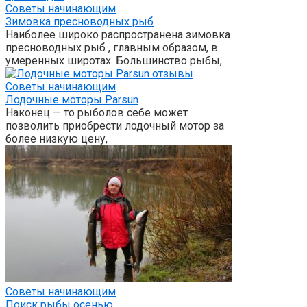
Советы начинающим
Зимовка пресноводных рыб
Наиболее широко распространена зимовка
пресноводных рыб , главным образом, в
умеренных широтах. Большинство рыбы,
Советы начинающим
Лодочные моторы Parsun
Наконец — то рыболов себе может
позволить приобрести лодочный мотор за
более низкую цену,
Советы начинающим
Поиск рыбы осенью