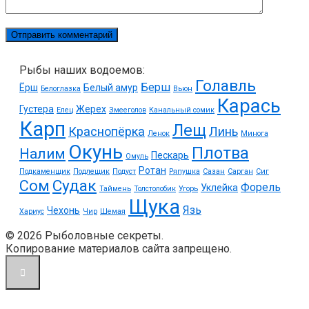
Рыбы наших водоемов:
Голавль
Берш
Ёрш
Белый амур
Белоглазка
Вьюн
Карась
Густера
Жерех
Елец
Змееголов
Канальный сомик
Карп
Лещ
Краснопёрка
Линь
Ленок
Минога
Окунь
Плотва
Налим
Пескарь
Омуль
Ротан
Подкаменщик
Подлещик
Подуст
Ряпушка
Сазан
Сарган
Сиг
Судак
Сом
Форель
Уклейка
Таймень
Толстолобик
Угорь
Щука
Язь
Чехонь
Хариус
Чир
Шемая
© 2026 Рыболовные секреты.
Копирование материалов сайта запрещено.