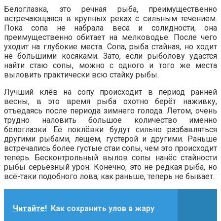
Белоглазка, это речная рыба, преимущественно
встречающаяся в крупных реках с сильным течением.
Пока сопа не набрала веса и солидности, она
преимущественно обитает на мелководье. После чего
уходит на глубокие места. Сопа, рыба стайная, но ходит
не большими косяками. Зато, если рыболову удастся
найти стаю сопы, можно с одного и того же места
выловить практически всю стайку рыбы.
Лучший клёв на сопу происходит в период ранней
весны, в это время рыба охотно берёт наживку,
отъедаясь после периода зимнего голода. Летом, очень
трудно наловить большое количество именно
белоглазки. Её поклёвки будут сильно разбавляться
другими рыбами, лещём, густерой и другими. Раньше
встречались более густые стаи сопы, чем это происходит
теперь. Бесконтрольный вылов сопы нанёс стайности
рыбы серьёзный урон. Конечно, это не редкая рыба, но
всё-таки подобного лова, как раньше, теперь не бывает.
Читайте!
Как сохранить улов в жару