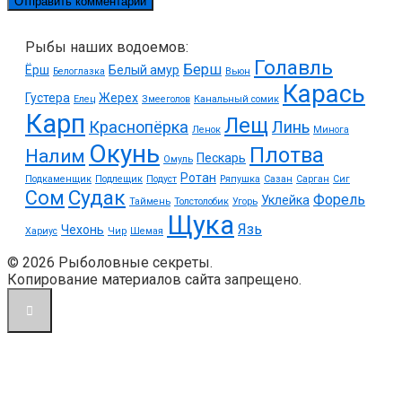
Рыбы наших водоемов:
Голавль
Берш
Ёрш
Белый амур
Белоглазка
Вьюн
Карась
Густера
Жерех
Елец
Змееголов
Канальный сомик
Карп
Лещ
Краснопёрка
Линь
Ленок
Минога
Окунь
Плотва
Налим
Пескарь
Омуль
Ротан
Подкаменщик
Подлещик
Подуст
Ряпушка
Сазан
Сарган
Сиг
Судак
Сом
Форель
Уклейка
Таймень
Толстолобик
Угорь
Щука
Язь
Чехонь
Хариус
Чир
Шемая
© 2026 Рыболовные секреты.
Копирование материалов сайта запрещено.