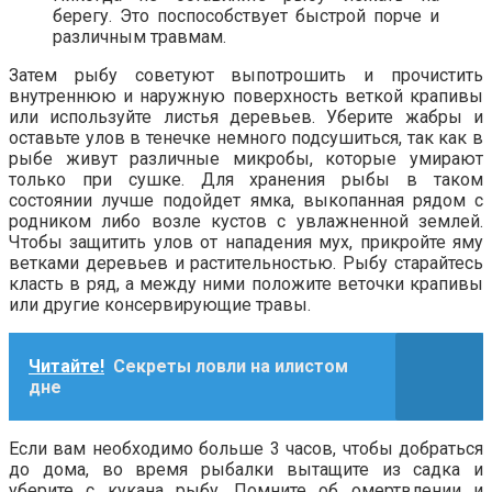
берегу. Это поспособствует быстрой порче и
различным травмам.
Затем рыбу советуют выпотрошить и прочистить
внутреннюю и наружную поверхность веткой крапивы
или используйте листья деревьев. Уберите жабры и
оставьте улов в тенечке немного подсушиться, так как в
рыбе живут различные микробы, которые умирают
только при сушке. Для хранения рыбы в таком
состоянии лучше подойдет ямка, выкопанная рядом с
родником либо возле кустов с увлажненной землей.
Чтобы защитить улов от нападения мух, прикройте яму
ветками деревьев и растительностью. Рыбу старайтесь
класть в ряд, а между ними положите веточки крапивы
или другие консервирующие травы.
Читайте!
Секреты ловли на илистом
дне
Если вам необходимо больше 3 часов, чтобы добраться
до дома, во время рыбалки вытащите из садка и
уберите с кукана рыбу. Помните об омертвлении и