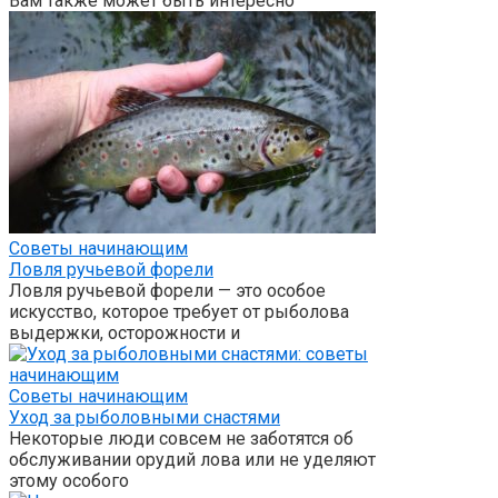
Вам также может быть интересно
Советы начинающим
Ловля ручьевой форели
Ловля ручьевой форели — это особое
искусство, которое требует от рыболова
выдержки, осторожности и
Советы начинающим
Уход за рыболовными снастями
Некоторые люди совсем не заботятся об
обслуживании орудий лова или не уделяют
этому особого