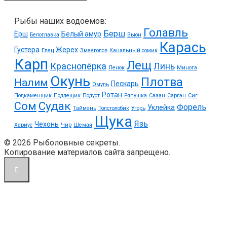
Рыбы наших водоемов:
Голавль
Берш
Ёрш
Белый амур
Белоглазка
Вьюн
Карась
Густера
Жерех
Елец
Змееголов
Канальный сомик
Карп
Лещ
Краснопёрка
Линь
Ленок
Минога
Окунь
Плотва
Налим
Пескарь
Омуль
Ротан
Подкаменщик
Подлещик
Подуст
Ряпушка
Сазан
Сарган
Сиг
Судак
Сом
Форель
Уклейка
Таймень
Толстолобик
Угорь
Щука
Язь
Чехонь
Хариус
Чир
Шемая
© 2026 Рыболовные секреты.
Копирование материалов сайта запрещено.