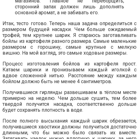
магазинов. Главное не переборщить,
сторонний запах должен лишь дополнять
основной аромат, а не забивать его.
Итак, тесто готово. Теперь наша задача определиться с
размером будущей насадки. Чем больше ожидаемый
трофей, тем крупнее шарик. Я стараюсь заготавливать
бойлы из картофеля разного размера. Самые маленькие
размером с горошину, самые крупные с мелкую
вишню. На мой взгляд, это самые ходовые размеры.
Процесс изготовления бойлов из картофеля прост.
Катаем шарики и пронизываем каждый иголкой с
вдвое сложенной нитью. Расстояние между каждым
бойлом должно быть не менее 4 сантиметров.
Получившиеся гирлянды развешиваем в тёплом месте
примерно на неделю. Чем дольше сушить, тем более
твердой получится насадка, соответственно дольше
будет сохранять плотность в воде.
После полного высыхания каждый шарик обрезается,
получившиеся хвостики должны получиться достаточно
длинными, что бы можно было связать их вместе.
Затягивать узелок нужно вплотную к шарику, за него