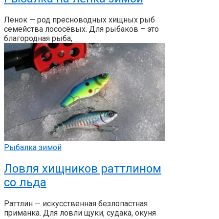
Ленок — род пресноводных хищных рыб
семейства лососёвых. Для рыбаков – это
благородная рыба,
Рыбалка зимой
Ловля хищников раттлином
со льда
Раттлин — искусственная безлопастная
приманка. Для ловли щуки, судака, окуня