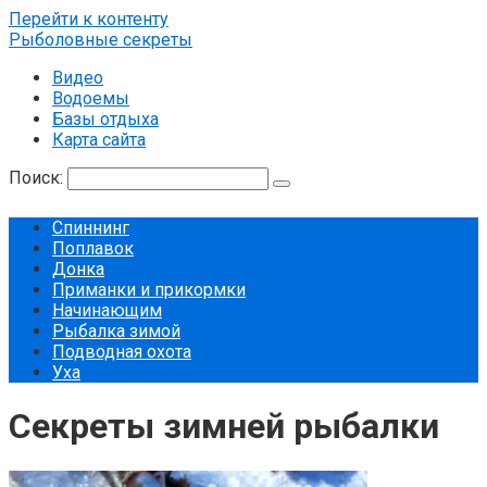
Перейти к контенту
Рыболовные секреты
Видео
Водоемы
Базы отдыха
Карта сайта
Поиск:
Спиннинг
Поплавок
Донка
Приманки и прикормки
Начинающим
Рыбалка зимой
Подводная охота
Уха
Секреты зимней рыбалки