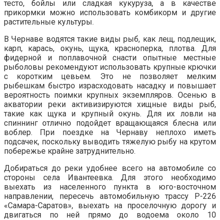
тесто, бойлы или сладкая кукуруза, а в качестве
прикормки можно использовать комбикорм и другие
растительные культуры.
В Чернаве водятся такие виды рыб, как лещ, подлещик,
карп, карась, окунь, щука, красноперка, плотва. Для
фидерной и поплавочной снасти опытные местные
рыболовы рекомендуют использовать крупные крючки
с коротким цевьем. Это не позволяет мелким
рыбешкам быстро израсходовать насадку и повышает
вероятность поимки крупных экземпляров. Осенью в
акватории реки активизируются хищные виды рыб,
такие как щука и крупный окунь. Для их ловли на
спиннинг отлично подойдет вращающаяся блесна или
воблер. При поездке на Чернаву неплохо иметь
подсачек, поскольку выводить тяжелую рыбу на крутом
побережье крайне затруднительно.
Добираться до реки удобнее всего на автомобиле со
стороны села Ивантеевка. Для этого необходимо
выехать из населенного пункта в юго-восточном
направлении, пересечь автомобильную трассу Р-226
«Самара-Саратов», выехать на проселочную дорогу и
двигаться по ней прямо до водоема около 10