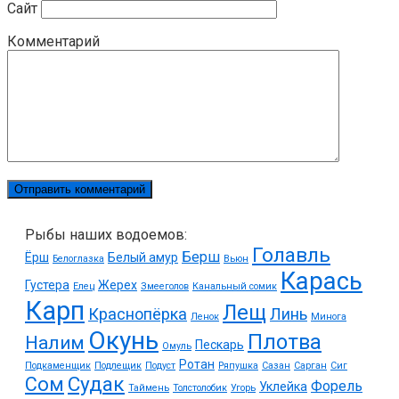
Сайт
Комментарий
Рыбы наших водоемов:
Голавль
Берш
Ёрш
Белый амур
Белоглазка
Вьюн
Карась
Густера
Жерех
Елец
Змееголов
Канальный сомик
Карп
Лещ
Краснопёрка
Линь
Ленок
Минога
Окунь
Плотва
Налим
Пескарь
Омуль
Ротан
Подкаменщик
Подлещик
Подуст
Ряпушка
Сазан
Сарган
Сиг
Судак
Сом
Форель
Уклейка
Таймень
Толстолобик
Угорь