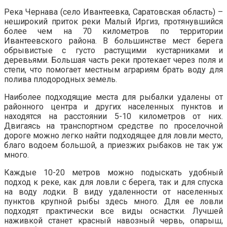
Река Чернава (село Ивантеевка, Саратовская область) –
неширокий приток реки Малый Иргиз, протянувшийся
более чем на 70 километров по территории
Ивантеевского района. В большинстве мест берега
обрывистые с густо растущими кустарниками и
деревьями. Большая часть реки протекает через поля и
степи, что помогает местным аграриям брать воду для
полива плодородных земель.
Наиболее подходящие места для рыбалки удалены от
районного центра и других населенных пунктов и
находятся на расстоянии 5-10 километров от них.
Двигаясь на транспортном средстве по проселочной
дороге можно легко найти подходящее для ловли место,
благо водоем большой, а приезжих рыбаков не так уж
много.
Каждые 10-20 метров можно подыскать удобный
подход к реке, как для ловли с берега, так и для спуска
на воду лодки. В виду удаленности от населенных
пунктов крупной рыбы здесь много. Для ее ловли
подходят практически все виды оснастки. Лучшей
наживкой станет красный навозный червь, опарыш,