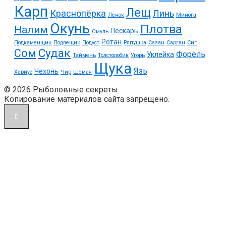
Карп
Лещ
Краснопёрка
Линь
Ленок
Минога
Окунь
Плотва
Налим
Пескарь
Омуль
Ротан
Подкаменщик
Подлещик
Подуст
Ряпушка
Сазан
Сарган
Сиг
Судак
Сом
Форель
Уклейка
Таймень
Толстолобик
Угорь
Щука
Язь
Чехонь
Хариус
Чир
Шемая
© 2026 Рыболовные секреты.
Копирование материалов сайта запрещено.