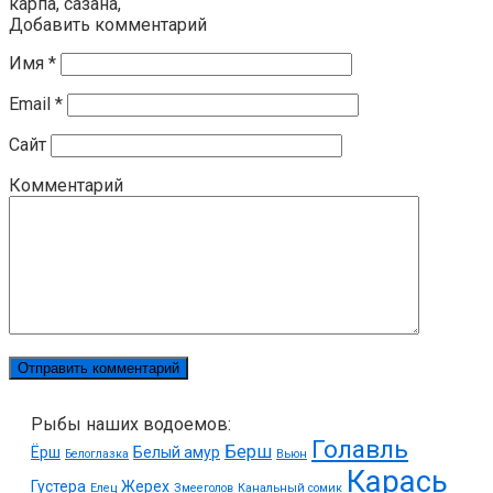
карпа, сазана,
Добавить комментарий
Имя
*
Email
*
Сайт
Комментарий
Рыбы наших водоемов:
Голавль
Берш
Ёрш
Белый амур
Белоглазка
Вьюн
Карась
Густера
Жерех
Елец
Змееголов
Канальный сомик