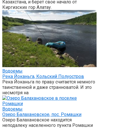
Казахстана, и берет свое начало от
Киргизских гор Алатау.
Водоемы
Река Йоканьга, Кольский Полуостров
Река Йоканьга по праву считается немного
таинственной и даже странноватой. И это
несмотря на
Водоемы
Озеро Балахановское, пос. Ромашки
Озеро Балахановское находится
неподалеку населенного пункта Ромашки