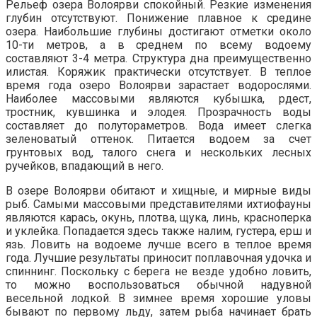
Рельеф озера Волоярви спокойный. Резкие изменения
глубин отсутствуют. Понижение плавное к средине
озера. Наибольшие глубины достигают отметки около
10-ти метров, а в среднем по всему водоему
составляют 3-4 метра. Структура дна преимущественно
илистая. Коряжик практически отсутствует. В теплое
время года озеро Волоярви зарастает водорослями.
Наиболее массовыми являются кубышка, рдест,
тростник, кувшинка и элодея. Прозрачность воды
составляет до полутораметров. Вода имеет слегка
зеленоватый оттенок. Питается водоем за счет
грунтовых вод, талого снега и нескольких лесных
ручейков, впадающий в него.
В озере Волоярви обитают и хищные, и мирные виды
рыб. Самыми массовыми представителями ихтиофауны
являются карась, окунь, плотва, щука, линь, красноперка
и уклейка. Попадается здесь также налим, густера, ерш и
язь. Ловить на водоеме лучше всего в теплое время
года. Лучшие результаты приносит поплавочная удочка и
спиннинг. Поскольку с берега не везде удобно ловить,
то можно воспользоваться обычной надувной
весельной лодкой. В зимнее время хорошие уловы
бывают по первому льду, затем рыба начинает брать