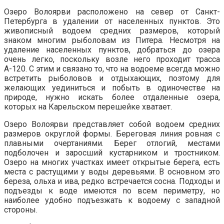
Озеро Волоярви расположено на север от Санкт-
Петербурга в удалении от населенных пунктов. Это
живописный водоем средних размеров, который
знаком многим рыболовам из Питера. Несмотря на
удаление населенных пунктов, добраться до озера
очень легко, поскольку возле него проходит трасса
А-120. С этим и связано то, что на водоеме всегда можно
встретить рыболовов и отдыхающих, поэтому для
желающих уединиться и побыть в одиночестве на
природе, нужно искать более отдаленные озера,
которых на Карельском перешейке хватает.
Озеро Волоярви представляет собой водоем средних
размеров округлой формы. Береговая линия ровная с
плавными очертаниями. Берег отлогий, местами
подболочен и заросший кустарником и тростником.
Озеро на многих участках имеет открытые берега, есть
места с растущими у воды деревьями. В основном это
береза, ольха и ива, редко встречается сосна. Подходы и
подъезды к воде имеются по всем периметру, но
наиболее удобно подъезжать к водоему с западной
стороны.