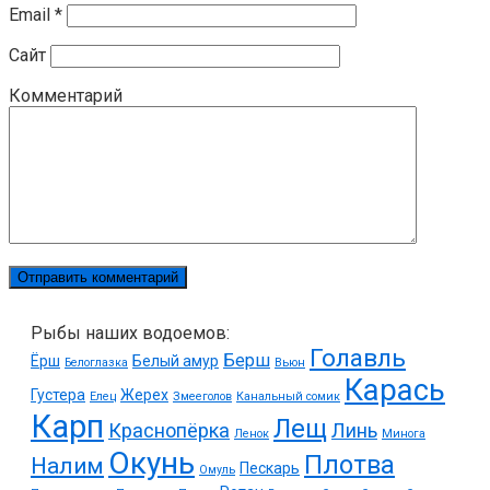
Email
*
Сайт
Комментарий
Рыбы наших водоемов:
Голавль
Берш
Ёрш
Белый амур
Белоглазка
Вьюн
Карась
Густера
Жерех
Елец
Змееголов
Канальный сомик
Карп
Лещ
Краснопёрка
Линь
Ленок
Минога
Окунь
Плотва
Налим
Пескарь
Омуль