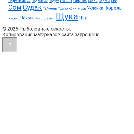
Ротан
Подкаменщик
Подлещик
Подуст
Ряпушка
Сазан
Сарган
Сиг
Судак
Сом
Форель
Уклейка
Таймень
Толстолобик
Угорь
Щука
Язь
Чехонь
Хариус
Чир
Шемая
© 2026 Рыболовные секреты.
Копирование материалов сайта запрещено.