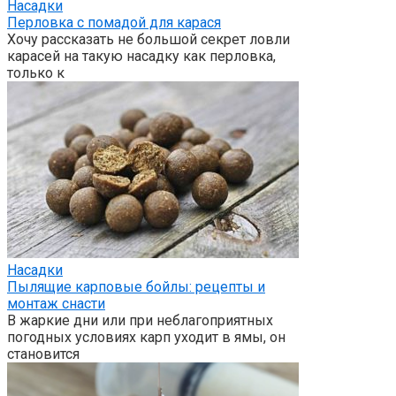
Насадки
Перловка с помадой для карася
Хочу рассказать не большой секрет ловли
карасей на такую насадку как перловка,
только к
Насадки
Пылящие карповые бойлы: рецепты и
монтаж снасти
В жаркие дни или при неблагоприятных
погодных условиях карп уходит в ямы, он
становится