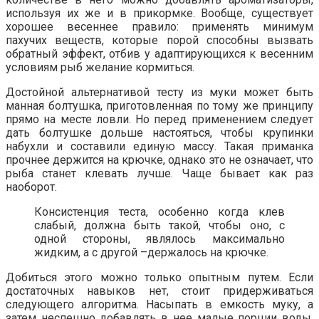
используя их же и в прикормке. Вообще, существует
хорошее весеннее правило: применять минимум
пахучих веществ, которые порой способны вызвать
обратный эффект, отбив у адаптирующихся к весенним
условиям рыб желание кормиться.
Достойной альтернативой тесту из муки может быть
манная болтушка, приготовленная по тому же принципу
прямо на месте ловли. Но перед применением следует
дать болтушке дольше настояться, чтобы крупинки
набухли и составили единую массу. Такая приманка
прочнее держится на крючке, однако это не означает, что
рыба станет клевать лучше. Чаще бывает как раз
наоборот.
Консистенция теста, особенно когда клев
слабый, должна быть такой, чтобы оно, с
одной стороны, являлось максимально
жидким, а с другой –держалось на крючке.
Добиться этого можно только опытным путем. Если
достаточных навыков нет, стоит придерживаться
следующего алгоритма. Насыпать в емкость муку, а
затем неспешно добавлять в нее малые порции воды,