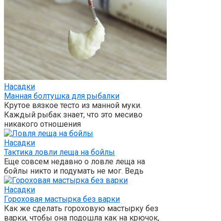
Насадки
Манная болтушка для рыбалки
Крутое вязкое тесто из манной муки.
Каждый рыбак знает, что это месиво
никакого отношения
Насадки
Тактика ловли леща на бойлы
Еще совсем недавно о ловле леща на
бойлы никто и подумать не мог. Ведь
Насадки
Гороховая мастырка без варки
Как же сделать гороховую мастырку без
варки, чтобы она подошла как на крючок,