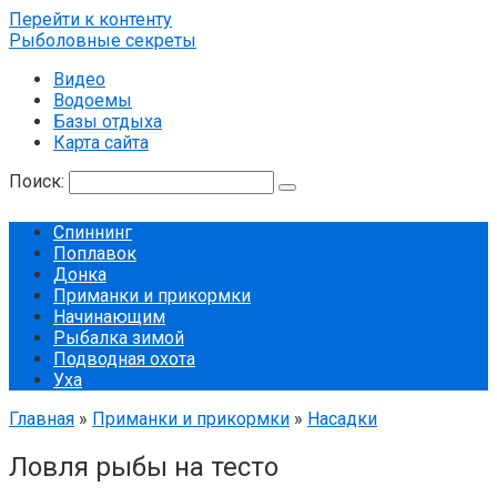
Перейти к контенту
Рыболовные секреты
Видео
Водоемы
Базы отдыха
Карта сайта
Поиск:
Спиннинг
Поплавок
Донка
Приманки и прикормки
Начинающим
Рыбалка зимой
Подводная охота
Уха
Главная
»
Приманки и прикормки
»
Насадки
Ловля рыбы на тесто