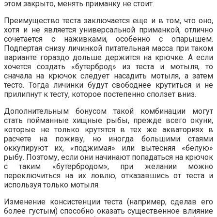
этом закрыто, менять приманку не стоит.
Преимущество теста заключается еще и в том, что оно,
хотя и не является универсальной приманкой, отлично
сочетается с наживками, особенно с опарышем.
Подпертая снизу личинкой питательная масса при таком
варианте гораздо дольше держится на крючке. А если
хочется создать «бутерброд» из теста и мотыля, то
сначала на крючок следует насадить мотыля, а затем
тесто. Тогда личинки будут свободнее крутиться и не
прилипнут к тесту, которое постепенно сползет вниз.
Дополнительным бонусом такой комбинации могут
стать пойманные хищные рыбы, прежде всего окуни,
которые не только крутятся в тех же акваториях в
расчете на поживу, но иногда большими стаями
оккупируют их, «поджимая» или вытесняя «белую»
рыбу. Поэтому, если они начинают попадаться на крючок
с таким «бутербродом», при желании можно
переключиться на их ловлю, отказавшись от теста и
используя только мотыля.
Изменение консистенции теста (например, сделав его
более густым) способно оказать существенное влияние