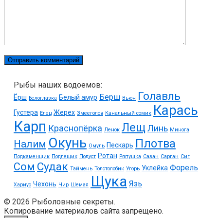
Рыбы наших водоемов:
Голавль
Берш
Ёрш
Белый амур
Белоглазка
Вьюн
Карась
Густера
Жерех
Елец
Змееголов
Канальный сомик
Карп
Лещ
Краснопёрка
Линь
Ленок
Минога
Окунь
Плотва
Налим
Пескарь
Омуль
Ротан
Подкаменщик
Подлещик
Подуст
Ряпушка
Сазан
Сарган
Сиг
Судак
Сом
Форель
Уклейка
Таймень
Толстолобик
Угорь
Щука
Язь
Чехонь
Хариус
Чир
Шемая
© 2026 Рыболовные секреты.
Копирование материалов сайта запрещено.