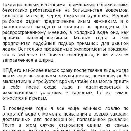
Традиционными весенними приманками поплавочника,
безотказно работающими на большинстве водоемов,
являются мотыль, червь, опарыши ручейник. Редкий
рыболов отдает предпочтение иным наживкам, а о
растительных насадках и говорить не приходится. По
распространенному мнению, в холодной воде они, как
правило, малоэффективны. Многие годы я сам
предпочитал подобный подбор приманок для рыбной
ловли. Вот только проводимые эксперименты показали,
что в рыбалке нет ничего очевидного, и ли, а затем
заправленное в шприц.
КПД его наиболее высок сразу после таяния льда, когда
ловля еще не слишком результативна, поскольку рыба
малоактивна и требуется время, чтобы она могла прийти
в себя после схода льда и адаптироваться к
изменившимся условиям в водоеме. То же самое
относится и к рекам.
В последние годы я все чаще начинаю ловлю по
открытой воде с момента появления в озерах закраин,
достаточных для полноценной поплавочной рыбалки.
Тесто в этом случае становится одним из самых
желанных лакомств «белой» рыбы. На него клюют