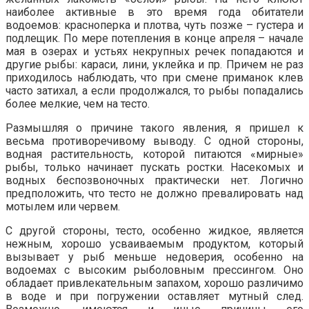
наиболее активные в это время года обитатели
водоемов: красноперка и плотва, чуть позже – густера и
подлещик. По мере потепления в конце апреля – начале
мая в озерах и устьях некрупных речек попадаются и
другие рыбы: караси, лини, уклейка и пр. Причем не раз
приходилось наблюдать, что при смене приманок клев
часто затихал, а если продолжался, то рыбы попадались
более мелкие, чем на тесто.
Размышляя о причине такого явления, я пришел к
весьма противоречивому выводу. С одной стороны,
водная растительность, которой питаются «мирные»
рыбы, только начинает пускать ростки. Насекомых и
водных беспозвоночных практически нет. Логично
предположить, что тесто не должно превалировать над
мотылем или червем.
С другой стороны, тесто, особенно жидкое, является
нежным, хорошо усваиваемым продуктом, который
вызывает у рыб меньше недоверия, особенно на
водоемах с высоким рыболовным прессингом. Оно
обладает привлекательным запахом, хорошо различимо
в воде и при погружении оставляет мутный след.