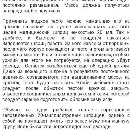
постоянно размешивая. Масса должна получиться
однородной, без крупинок.
Применять жидкое тесто можно, наматывая его на
крючок палочкой, но лучше использовать для этих
целей медицинский шприц емкостью 20 мл. Так и
удобнее, и быстрее, и не придется пачкаться.
Заполняется шприц просто. Из него извлекают поршень,
после чего корпус помещают в тесто и ртом втягивают
массу в емкость. Если консистенция правильная, особых
усилий для этого не потребуется, на операцию уйдут
секунды. Остается позаботиться еще об одной детали.
Даже из лежащего шприца в результате посто-янного
давления, создаваемого при выдавливании массы на
крючок, тесто будет вытекать. Чтобы избежать этого,
следует после обмотки тестом крючка закрыть
отверстие соединительным колпачком иголки, который
следует заранее подготовить, обломив саму иглу.
Обычно на одну рыбалку хватает пары-тройки
заправленных 20-миллилитровых шприцев, однако с
собой не помешает иметь про запас муку или манную
крупу. Ведь бывают и непредвиденные расходы.