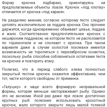
Форму крючка подбираю, ориентируясь на
предполагаемые объекты ловли. Крючок «под плотву»
отличается от крючка «под карася».
Не разделяю мнения, согласно которому тесто следует
цеплять исключительно за поддев крючка. Оно прочнее
держится, когда одновременно обвивает цевье, поддев
и жало. Соответственно предпочтительнее крючок с
нешироким поддевом, на котором тесто не расползается
по горизонтали и не сползает с крючка. При таком
варианте даже в случае холостой поклевки имеется
возможность не торопиться с перезабросом оснастки,
поскольку рыба способна соблазниться остатками теста
на крючке и повторить атаку.
Полагаю, что в период слабого клева полностью
закрытый тестом крючок окажется эффективнее, чем
тот, части которого свободны от приманки.
«Галушку» я чаще всего формирую неправильной
формы, которая меньше настораживает рыбу. Однако
это не аксиома. Иной раз даже при ловле достаточно
крупных рыб полезнее использовать крохотный
крючок, жало которого закрыто лишь малой толикой