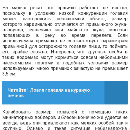
На малых реках это правило работает не всегда,
поскольку в условиях низкой конкуренции голавля
может насторожить незнакомый объект, размер
которого кардинально отличается от привычного жука-
плавунца, кузнечика или майского жука, массово
попадающих в реку во время перелета. Если
используемая приманка не соответствует параметрам
привычной для осторожного голавля пищи, то поймать
его крайне сложно. Интересно, что крупные особи в
таких водоемах могут кормиться совсем небольшими
насекомыми, поэтому в подобных условиях размер
используемых мною приманок зачастую не превышает
3,5 см.
Читайте!
Ловля голавля на куриную
печень
Калибровать размер голавлей с помощью таких
миниатюрных воблеров и блесен конечно же удается не
всегда, ведь они привлекают как мелких особей, так и
крупных. Однако и такая ситуация небезнадежна.