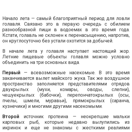
Начало лета — самый благоприятный период для ловли
голавля. Связано это в первую очередь с обилием
разнообразной пищи в водоемах в это время года.
Кстати, голавль не склонен к перенасыщению, напротив,
он круглосуточно без устали охотится за добычей.
В начале лета у голавля наступает настоящий жор.
Летние пищевые объекты голавля можно условно
объединить на три основных вида.
Первый
— всевозможные насекомые. В это время
заканчивается вылет майского жука. Так же воздушное
пространство заполняется представителями отрядов
двукрылых (мухи, комары, оводы, слепни),
чешуекрылых (бабочки), перепончатокрылых (осы,
пчелы, шмели, муравьи), прямокрылых (саранча,
кузнечики) и многими другими насекомыми.
Второй
источник протеина — неокрепшие мальки
карповых рыб, которые недавно вылупились из
икринок и еще не знакомы с жесткими реалиями