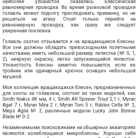
наиболее уловистой оказалась классическая
равномерная проводка. Во время рывковой проводки
голавль может подолгу преследовать приманку, но не
решиться на атаку. Стоит только перейти на
равномерную проводку, как сразу же следует
уверенная поклевка.
Голавль охотно отзывается и на вращающиеся блесны.
Все они должны обладать превосходными полетными
качествами, иметь небольшой размер лепестка (№ 0, 1,
2), неяркую окраску, легко запускающийся лепесток.
Уловистость блесны заметно повышается, если ее
тройник или одинарный крючок оснащен небольшой
мушкой.
Моя коллекция вращающихся блесен, предназначенных
для охоты за голавлем, состоит из таких моделей, как
Smith Niakis 48 мм, 4 г, Smith AR Spinner Trout 2,1 г, Myran
Agat 7 г, Myran Mira 2 г, Myran Toni 5 г, Rublex Celta № 2,
Meps Aglia № 2, различные модели Lucky John Bonnie
Blade № 0-2.
Незаменимыми поисковиками на обширных акваториях
являются колеблющиеся микроблесны. Хорошо себя