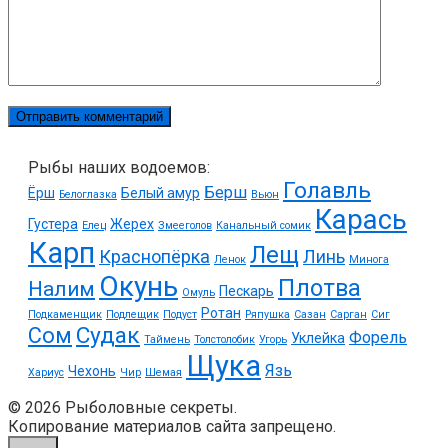
Рыбы наших водоемов:
Голавль
Берш
Ёрш
Белый амур
Белоглазка
Вьюн
Карась
Густера
Жерех
Елец
Змееголов
Канальный сомик
Карп
Лещ
Краснопёрка
Линь
Ленок
Минога
Окунь
Плотва
Налим
Пескарь
Омуль
Ротан
Подкаменщик
Подлещик
Подуст
Ряпушка
Сазан
Сарган
Сиг
Судак
Сом
Форель
Уклейка
Таймень
Толстолобик
Угорь
Щука
Язь
Чехонь
Хариус
Чир
Шемая
© 2026 Рыболовные секреты.
Копирование материалов сайта запрещено.