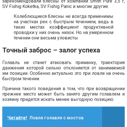
зарекомендовали блесны от компании Smith Pure 3,5 г,
SV Fishig Koketka, SV Fishig Panic и многие другие.
Колеблющиеся блесны не всегда применимы
на участках рек с быстрым течением, ведь в
таких местах коэффициент продуктивной
проводки у них очень низок. Но на умеренном
течении они весьма уловисты.
Точный заброс –
залог успеха
Голавль не станет атаковать приманку, траектория
движения которой сильно отклоняется от занимаемой
им позиции. Особенно актуально это при ловле на очень
быстром течении.
Причина такого поведения в том, что при возвращении
прежнее место может быть занято другим голавлем и
хозяину придется искать менее выгодную позицию.
Читайте!
Ловля голавля с мостов