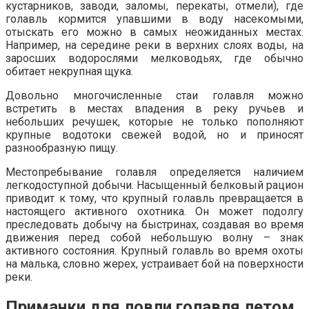
кустарников, заводи, заломы, перекаты, отмели), где
голавль кормится упавшими в воду насекомыми,
отыскать его можно в самых неожиданных местах.
Например, на середине реки в верхних слоях воды, на
заросших водорослями мелководьях, где обычно
обитает некрупная щука.
Довольно многочисленные стаи голавля можно
встретить в местах впадения в реку ручьев и
небольших речушек, которые не только пополняют
крупные водотоки свежей водой, но и приносят
разнообразную пищу.
Местопребывание голавля определяется наличием
легкодоступной добычи. Насыщенный белковый рацион
приводит к тому, что крупный голавль превращается в
настоящего активного охотника. Он может подолгу
преследовать добычу на быстринах, создавая во время
движения перед собой небольшую волну – знак
активного состояния. Крупный голавль во время охоты
на малька, словно жерех, устраивает бой на поверхности
реки.
Приманки для ловли голавля летом