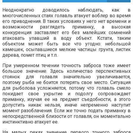
Неоднократно доводилось наблюдать, как в
многочисленных стаях голавль атакует воблер во время
его приводнения. В таких условиях у него нет времени и
возможности разглядеть приманку, а высокая
конкуренция заставляет его без малейших сомнений
атаковать упавший в воду объект. Кстати, таким
объектом может быть все что угодно: небольшой
камешек, осыпавшиеся мелкие частицы грунта, листик
дерева, помет птиц и т.п.
При умеренном течении точность заброса тоже имеет
большое значение. Здесь количество перспективных
стоянок для голавля значительно увеличивается,
поэтому рыба не боится потерять свое место. Ситуация
для рыболова усложняется, потому что голавль смело
покидает свое укрытие и подолгу сопровождает
приманку, изучая ее на предмет съедобности, а этого
допустить никак нельзя, иначе непременно наступит
момент разоблачения. Если же точно подать приманку в
непосредственной близости от голавля, он моментально
инстинктивно атакует ее.
На малых реках значение первого точного заброса