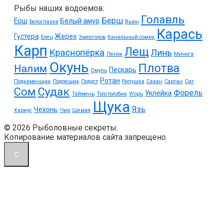
Рыбы наших водоемов:
Голавль
Берш
Ёрш
Белый амур
Белоглазка
Вьюн
Карась
Густера
Жерех
Елец
Змееголов
Канальный сомик
Карп
Лещ
Краснопёрка
Линь
Ленок
Минога
Окунь
Плотва
Налим
Пескарь
Омуль
Ротан
Подкаменщик
Подлещик
Подуст
Ряпушка
Сазан
Сарган
Сиг
Судак
Сом
Форель
Уклейка
Таймень
Толстолобик
Угорь
Щука
Язь
Чехонь
Хариус
Чир
Шемая
© 2026 Рыболовные секреты.
Копирование материалов сайта запрещено.