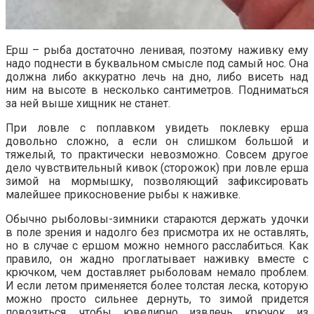
Ерш – рыба достаточно ленивая, поэтому наживку ему
надо поднести в буквальном смысле под самый нос. Она
должна либо аккуратно лечь на дно, либо висеть над
ним на высоте в несколько сантиметров. Подниматься
за ней выше хищник не станет.
При ловле с поплавком увидеть поклевку ерша
довольно сложно, а если он слишком большой и
тяжелый, то практически невозможно. Совсем другое
дело чувствительный кивок (сторожок) при ловле ерша
зимой на мормышку, позволяющий зафиксировать
малейшее прикосновение рыбы к наживке.
Обычно рыболовы-зимники стараются держать удочки
в поле зрения и надолго без присмотра их не оставлять,
но в случае с ершом можно немного расслабиться. Как
правило, он жадно проглатывает наживку вместе с
крючком, чем доставляет рыболовам немало проблем.
И если летом применяется более толстая леска, которую
можно просто сильнее дернуть, то зимой придется
повозиться, чтобы ювелирно извлечь крючок из