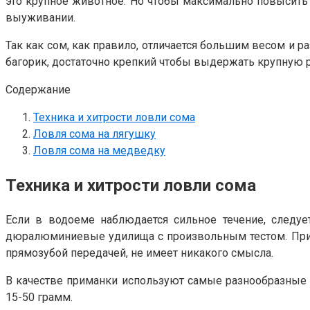
это крупное животное. Но чтобы максимально повысить ш
выуживании.
Так как сом, как правило, отличается большим весом и 
багорик, достаточно крепкий чтобы выдержать крупную р
Содержание
Техника и хитрости ловли сома
Ловля сома на лягушку
Ловля сома на медведку
Техника и хитрости ловли сома
Если в водоеме наблюдается сильное течение, следуе
дюралюминиевые удилища с произвольным тестом. При л
прямозубой передачей, не имеет никакого смысла.
В качестве приманки используют самые разнообразные б
15-50 грамм.