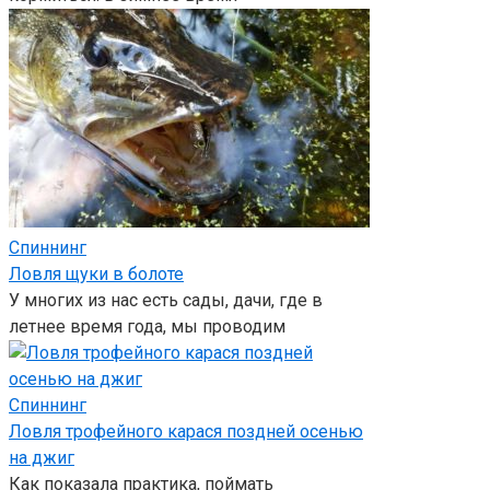
Спиннинг
Ловля щуки в болоте
У многих из нас есть сады, дачи, где в
летнее время года, мы проводим
Спиннинг
Ловля трофейного карася поздней осенью
на джиг
Как показала практика, поймать