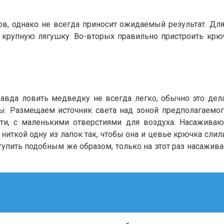
в, однако не всегда приносит ожидаемый результат. Дл
 крупную лягушку. Во-вторых правильно пристроить крюч
вда ловить медведку не всегда легко, обычно это дела
цы. Размещаем источник света над зоной предполагаемо
сти, с маленькими отверстиями для воздуха. Насажива
иткой одну из лапок так, чтобы она и цевье крючка слилис
упить подобным же образом, только на этот раз насаживае