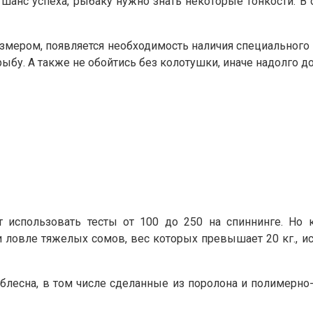
анс успеха, рыбаку нужно знать некоторые тонкости. В о
размером, появляется необходимость наличия специальног
ыбу. А также не обойтись без колотушки, иначе надолго д
т использовать тесты от 100 до 250 на спиннинге. Но 
овле тяжелых сомов, вес которых превышает 20 кг., и
лесна, в том числе сделанные из поролона и полимерно-