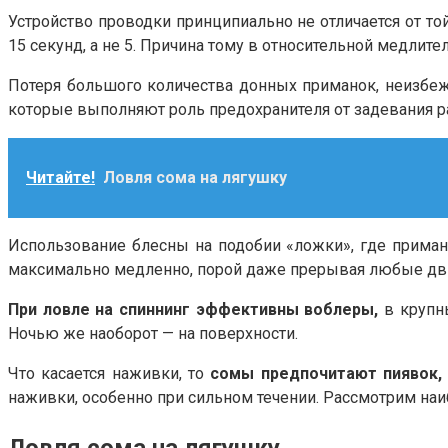
Устройство проводки принципиально не отличается от той
15 секунд, а не 5. Причина тому в относительной медлите
Потеря большого количества донных приманок, неизбеж
которые выполняют роль предохранителя от задевания р
Читайте!
Ловля сома на лягушку
Использование блесны на подобии «ложки», где приманк
максимально медленно, порой даже прерывая любые дви
При ловле на спиннинг эффективны воблеры,
в крупн
Ночью же наоборот — на поверхности.
Что касается наживки, то
сомы предпочитают пиявок, 
наживки, особенно при сильном течении. Рассмотрим на
Ловля сома на лягушку