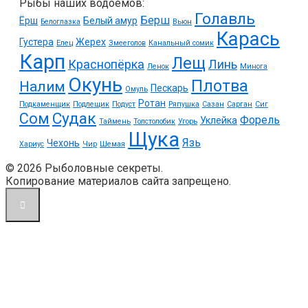
Рыбы наших водоемов:
Голавль
Берш
Ёрш
Белый амур
Белоглазка
Вьюн
Карась
Густера
Жерех
Елец
Змееголов
Канальный сомик
Карп
Лещ
Краснопёрка
Линь
Ленок
Минога
Окунь
Плотва
Налим
Пескарь
Омуль
Ротан
Подкаменщик
Подлещик
Подуст
Ряпушка
Сазан
Сарган
Сиг
Судак
Сом
Форель
Уклейка
Таймень
Толстолобик
Угорь
Щука
Язь
Чехонь
Хариус
Чир
Шемая
© 2026 Рыболовные секреты.
Копирование материалов сайта запрещено.