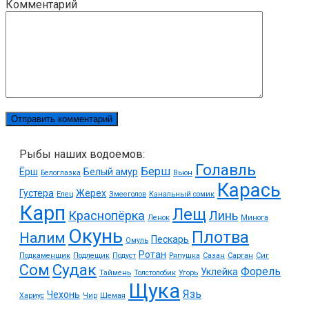
Комментарий
Рыбы наших водоемов:
Голавль
Берш
Ёрш
Белый амур
Белоглазка
Вьюн
Карась
Густера
Жерех
Елец
Змееголов
Канальный сомик
Карп
Лещ
Краснопёрка
Линь
Ленок
Минога
Окунь
Плотва
Налим
Пескарь
Омуль
Ротан
Подкаменщик
Подлещик
Подуст
Ряпушка
Сазан
Сарган
Сиг
Судак
Сом
Форель
Уклейка
Таймень
Толстолобик
Угорь
Щука
Язь
Чехонь
Хариус
Чир
Шемая