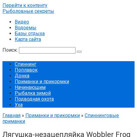
Перейти к контенту
Рыболовные секреты
Видео
Водоемы
Базы отдыха
Карта сайта
Поиск:
Спиннинг
Поплавок
Донка
Приманки и прикормки
Начинающим
Рыбалка зимой
Подводная охота
Уха
Главная
»
Приманки и прикормки
»
Спиннинговые
приманки
Лягушка-незацепляйка Wobbler Frog