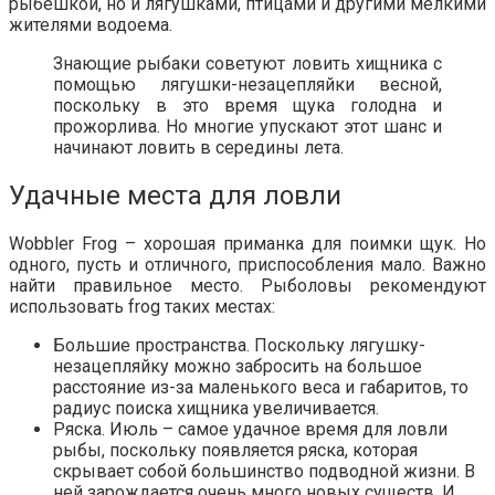
рыбёшкой, но и лягушками, птицами и другими мелкими
жителями водоема.
Знающие рыбаки советуют ловить хищника с
помощью лягушки-незацепляйки весной,
поскольку в это время щука голодна и
прожорлива. Но многие упускают этот шанс и
начинают ловить в середины лета.
Удачные места для ловли
Wobbler Frog – хорошая приманка для поимки щук. Но
одного, пусть и отличного, приспособления мало. Важно
найти правильное место. Рыболовы рекомендуют
использовать frog таких местах:
Большие пространства. Поскольку лягушку-
незацепляйку можно забросить на большое
расстояние из-за маленького веса и габаритов, то
радиус поиска хищника увеличивается.
Ряска. Июль – самое удачное время для ловли
рыбы, поскольку появляется ряска, которая
скрывает собой большинство подводной жизни. В
ней зарождается очень много новых существ. И