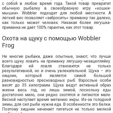
с собой в любое время года. Такой товар превратит
обычную рыбалку в своеобразную игру «кошки-
мышки». Wobbler подходит для любой местности. А
лёгкий вес позволяет «забросить» приманку так далеко,
как только может человек. Никакая более лягушка-
приманка не даёт 100% гарантии, как этот товар.
Охота на щуку с помощью Wobbler
Frog
Не многие рыбаки, даже опытные, знают, что лучше
всего щуку ловить на приманку лягушку-незацепляйку.
Благодаря ей ловля становится не только
результативной, но и очень увлекательной. Щука – это
хищник, который является самой большой
разновидностью пресноводных рыб. Взрослые особи
весят до 35 килограмм. Щука ведут активный образ
жизни весь год, но лишь зимой, поскольку еды
достаточно мало, они редко охотятся и питаются мало.
Весной наступает время метанию икры. Из-за голодной
зимы, для сил рыбе нужна еда. В особенности это белки.
Поэтому хищник начинает питаться не только мелкой